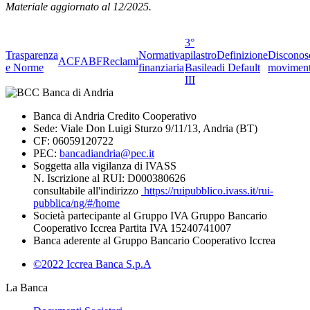
Materiale aggiornato al 12/2025.
3°
Trasparenza
Normativa
pilastro
Definizione
Disconos
ACF
ABF
Reclami
e Norme
finanziaria
Basilea
di Default
moviment
III
Banca di Andria Credito Cooperativo
Sede: Viale Don Luigi Sturzo 9/11/13, Andria (BT)
CF: 06059120722
PEC:
bancadiandria@pec.it
Soggetta alla vigilanza di IVASS
N. Iscrizione al RUI: D000380626
consultabile all'indirizzo
https://ruipubblico.ivass.it/rui-
pubblica/ng/#/home
Società partecipante al Gruppo IVA Gruppo Bancario
Cooperativo Iccrea Partita IVA 15240741007
Banca aderente al Gruppo Bancario Cooperativo Iccrea
©2022 Iccrea Banca S.p.A
La Banca