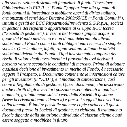
alla sottoscrizione di strumenti finanziari. Il fondo “Investiper
Obbligazionario PIR II” (“Fondo”) appartiene alla gamma di
fondi comuni di investimento mobiliare aperti di diritto italiano,
armonizzati ai sensi della Direttiva 2009/65/CE (“Fondi Comuni”),
istituiti e gestiti da BCC Risparmio&Previdenza S.G.R.p.A., società
di gestione del risparmio appartenente al Gruppo BCC Iccrea
(“Società di gestione”). Investire nel Fondo significa acquisire
quote del Fondo medesimo e non di una determinata attività
sottostante al Fondo come i titoli obbligazionari emessi da singole
società. Queste ultime, infatti, rappresentano soltanto le attività
sottostanti detenute dal Fondo. Ogni investimento comporta dei
rischi. Il valore degli investimenti e i proventi da essi derivanti
possono variare secondo le condizioni di mercato. Prima di adottare
qualsiasi decisione di investimento in merito al Fondo, è necessario
leggere il Prospetto, il Documento contenente le informazioni chiave
per gli investitori (il “KID”), e il modulo di sottoscrizione, così
come il Regolamento di gestione. Questi documenti, che descrivono
anche i diritti degli investitori possono essere ottenuti in qualsiasi
momento, gratuitamente sul sito web della Società di gestione
(www.bccrisparmioeprevidenza.it) e presso i soggetti incaricati del
collocamento. È inoltre possibile ottenere copie cartacee di questi
documenti presso la Società di gestione, su richiesta. Il trattamento
fiscale dipende dalla situazione individuale di ciascun cliente e può
essere soggetto a modifiche in futuro.