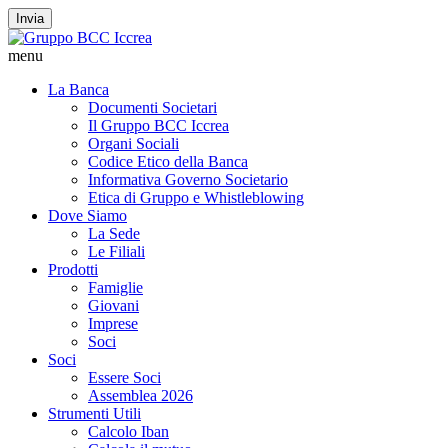
Invia
menu
La Banca
Documenti Societari
Il Gruppo BCC Iccrea
Organi Sociali
Codice Etico della Banca
Informativa Governo Societario
Etica di Gruppo e Whistleblowing
Dove Siamo
La Sede
Le Filiali
Prodotti
Famiglie
Giovani
Imprese
Soci
Soci
Essere Soci
Assemblea 2026
Strumenti Utili
Calcolo Iban