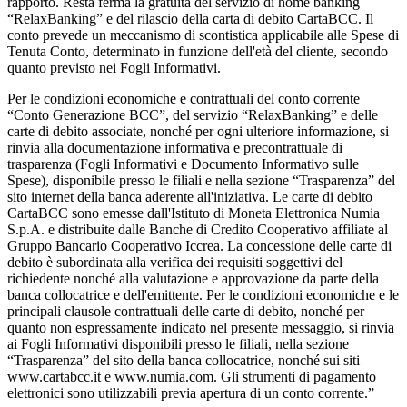
rapporto. Resta ferma la gratuità del servizio di home banking
“RelaxBanking” e del rilascio della carta di debito CartaBCC. Il
conto prevede un meccanismo di scontistica applicabile alle Spese di
Tenuta Conto, determinato in funzione dell'età del cliente, secondo
quanto previsto nei Fogli Informativi.
Per le condizioni economiche e contrattuali del conto corrente
“Conto Generazione BCC”, del servizio “RelaxBanking” e delle
carte di debito associate, nonché per ogni ulteriore informazione, si
rinvia alla documentazione informativa e precontrattuale di
trasparenza (Fogli Informativi e Documento Informativo sulle
Spese), disponibile presso le filiali e nella sezione “Trasparenza” del
sito internet della banca aderente all'iniziativa. Le carte di debito
CartaBCC sono emesse dall'Istituto di Moneta Elettronica Numia
S.p.A. e distribuite dalle Banche di Credito Cooperativo affiliate al
Gruppo Bancario Cooperativo Iccrea. La concessione delle carte di
debito è subordinata alla verifica dei requisiti soggettivi del
richiedente nonché alla valutazione e approvazione da parte della
banca collocatrice e dell'emittente. Per le condizioni economiche e le
principali clausole contrattuali delle carte di debito, nonché per
quanto non espressamente indicato nel presente messaggio, si rinvia
ai Fogli Informativi disponibili presso le filiali, nella sezione
“Trasparenza” del sito della banca collocatrice, nonché sui siti
www.cartabcc.it e www.numia.com. Gli strumenti di pagamento
elettronici sono utilizzabili previa apertura di un conto corrente.”