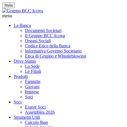
Invia
menu
La Banca
Documenti Societari
Il Gruppo BCC Iccrea
Organi Sociali
Codice Etico della Banca
Informativa Governo Societario
Etica di Gruppo e Whistleblowing
Dove Siamo
La Sede
Le Filiali
Prodotti
Famiglie
Giovani
Imprese
Soci
Soci
Essere Soci
Assemblea 2026
Strumenti Utili
Calcolo Iban