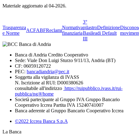
Materiale aggiornato al 04-2026.
3°
Trasparenza
Normativa
pilastro
Definizione
Disconos
ACF
ABF
Reclami
e Norme
finanziaria
Basilea
di Default
moviment
III
Banca di Andria Credito Cooperativo
Sede: Viale Don Luigi Sturzo 9/11/13, Andria (BT)
CF: 06059120722
PEC:
bancadiandria@pec.it
Soggetta alla vigilanza di IVASS
N. Iscrizione al RUI: D000380626
consultabile all'indirizzo
https://ruipubblico.ivass.it/rui-
pubblica/ng/#/home
Società partecipante al Gruppo IVA Gruppo Bancario
Cooperativo Iccrea Partita IVA 15240741007
Banca aderente al Gruppo Bancario Cooperativo Iccrea
©2022 Iccrea Banca S.p.A
La Banca