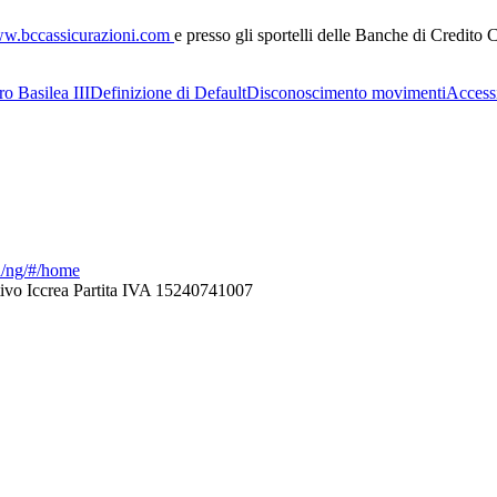
w.bccassicurazioni.com
e presso gli sportelli delle Banche di Credit
tro Basilea III
Definizione di Default
Disconoscimento movimenti
Accessi
ca/ng/#/home
ivo Iccrea Partita IVA 15240741007