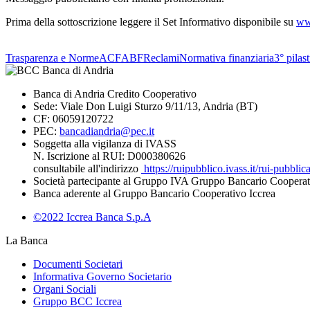
Prima della sottoscrizione leggere il Set Informativo disponibile su
ww
Trasparenza e Norme
ACF
ABF
Reclami
Normativa finanziaria
3° pilas
Banca di Andria Credito Cooperativo
Sede: Viale Don Luigi Sturzo 9/11/13, Andria (BT)
CF: 06059120722
PEC:
bancadiandria@pec.it
Soggetta alla vigilanza di IVASS
N. Iscrizione al RUI: D000380626
consultabile all'indirizzo
https://ruipubblico.ivass.it/rui-pubbli
Società partecipante al Gruppo IVA Gruppo Bancario Cooperat
Banca aderente al Gruppo Bancario Cooperativo Iccrea
©2022 Iccrea Banca S.p.A
La Banca
Documenti Societari
Informativa Governo Societario
Organi Sociali
Gruppo BCC Iccrea