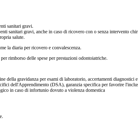
nti sanitari gravi.
nti sanitari gravi, anche in caso di ricovero con o senza intervento chiru
opria salute.
ome la diaria per ricovero e convalescenza.
 per rimborso delle spese per prestazioni odontoiatriche.
ne della gravidanza per esami di laboratorio, accertamenti diagnostici e v
cifici dell'Apprendimento (DSA), garanzia specifica per favorire l'inclu
ogico in caso di infortunio dovuto a violenza domestica
e.