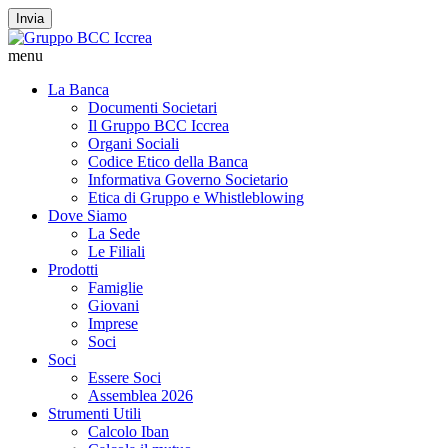
Invia
menu
La Banca
Documenti Societari
Il Gruppo BCC Iccrea
Organi Sociali
Codice Etico della Banca
Informativa Governo Societario
Etica di Gruppo e Whistleblowing
Dove Siamo
La Sede
Le Filiali
Prodotti
Famiglie
Giovani
Imprese
Soci
Soci
Essere Soci
Assemblea 2026
Strumenti Utili
Calcolo Iban