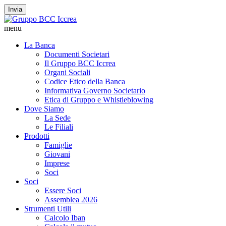
Invia
menu
La Banca
Documenti Societari
Il Gruppo BCC Iccrea
Organi Sociali
Codice Etico della Banca
Informativa Governo Societario
Etica di Gruppo e Whistleblowing
Dove Siamo
La Sede
Le Filiali
Prodotti
Famiglie
Giovani
Imprese
Soci
Soci
Essere Soci
Assemblea 2026
Strumenti Utili
Calcolo Iban