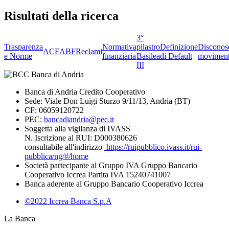
Risultati della ricerca
3°
Trasparenza
Normativa
pilastro
Definizione
Disconos
ACF
ABF
Reclami
e Norme
finanziaria
Basilea
di Default
moviment
III
Banca di Andria Credito Cooperativo
Sede: Viale Don Luigi Sturzo 9/11/13, Andria (BT)
CF: 06059120722
PEC:
bancadiandria@pec.it
Soggetta alla vigilanza di IVASS
N. Iscrizione al RUI: D000380626
consultabile all'indirizzo
https://ruipubblico.ivass.it/rui-
pubblica/ng/#/home
Società partecipante al Gruppo IVA Gruppo Bancario
Cooperativo Iccrea Partita IVA 15240741007
Banca aderente al Gruppo Bancario Cooperativo Iccrea
©2022 Iccrea Banca S.p.A
La Banca