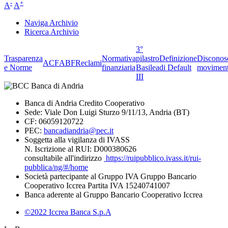
-
+
A
A
Naviga Archivio
Ricerca Archivio
3°
Trasparenza
Normativa
pilastro
Definizione
Disconos
ACF
ABF
Reclami
e Norme
finanziaria
Basilea
di Default
moviment
III
Banca di Andria Credito Cooperativo
Sede: Viale Don Luigi Sturzo 9/11/13, Andria (BT)
CF: 06059120722
PEC:
bancadiandria@pec.it
Soggetta alla vigilanza di IVASS
N. Iscrizione al RUI: D000380626
consultabile all'indirizzo
https://ruipubblico.ivass.it/rui-
pubblica/ng/#/home
Società partecipante al Gruppo IVA Gruppo Bancario
Cooperativo Iccrea Partita IVA 15240741007
Banca aderente al Gruppo Bancario Cooperativo Iccrea
©2022 Iccrea Banca S.p.A