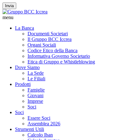
Invia
menu
La Banca
Documenti Societari
Il Gruppo BCC Iccrea
Organi Sociali
Codice Etico della Banca
Informativa Governo Societario
Etica di Gruppo e Whistleblowing
Dove Siamo
La Sede
Le Filiali
Prodotti
Famiglie
Giovani
Imprese
Soci
Soci
Essere Soci
Assemblea 2026
Strumenti Utili
Calcolo Iban