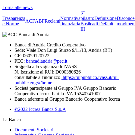
Torna alle news
3°
Trasparenza
Normativa
pilastro
Definizione
Disconos
ACF
ABF
Reclami
e Norme
finanziaria
Basilea
di Default
moviment
III
Banca di Andria Credito Cooperativo
Sede: Viale Don Luigi Sturzo 9/11/13, Andria (BT)
CF: 06059120722
PEC:
bancadiandria@pec.it
Soggetta alla vigilanza di IVASS
N. Iscrizione al RUI: D000380626
consultabile all'indirizzo
https://ruipubblico.ivass.it/rui-
pubblica/ng/#/home
Società partecipante al Gruppo IVA Gruppo Bancario
Cooperativo Iccrea Partita IVA 15240741007
Banca aderente al Gruppo Bancario Cooperativo Iccrea
©2022 Iccrea Banca S.p.A
La Banca
Documenti Societari