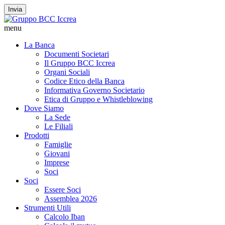
Invia
menu
La Banca
Documenti Societari
Il Gruppo BCC Iccrea
Organi Sociali
Codice Etico della Banca
Informativa Governo Societario
Etica di Gruppo e Whistleblowing
Dove Siamo
La Sede
Le Filiali
Prodotti
Famiglie
Giovani
Imprese
Soci
Soci
Essere Soci
Assemblea 2026
Strumenti Utili
Calcolo Iban