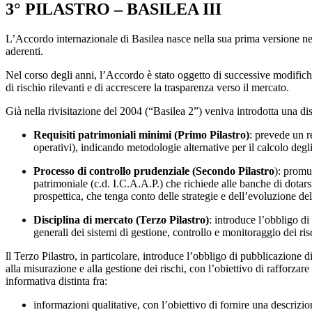
3° PILASTRO – BASILEA III
L’Accordo internazionale di Basilea nasce nella sua prima versione nel 
aderenti.
Nel corso degli anni, l’Accordo è stato oggetto di successive modifich
di rischio rilevanti e di accrescere la trasparenza verso il mercato.
Già nella rivisitazione del 2004 (“Basilea 2”) veniva introdotta una disc
Requisiti patrimoniali minimi (Primo Pilastro)
: prevede un re
operativi), indicando metodologie alternative per il calcolo degli
Processo di controllo prudenziale (Secondo Pilastro
): promu
patrimoniale (c.d. I.C.A.A.P.) che richiede alle banche di dotarsi
prospettica, che tenga conto delle strategie e dell’evoluzione del
Disciplina di mercato (Terzo Pilastro)
: introduce l’obbligo di
generali dei sistemi di gestione, controllo e monitoraggio dei risc
ll Terzo Pilastro, in particolare, introduce l’obbligo di pubblicazione d
alla misurazione e alla gestione dei rischi, con l’obiettivo di rafforza
informativa distinta fra:
informazioni qualitative, con l’obiettivo di fornire una descrizio