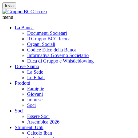
Invia
menu
La Banca
Documenti Societari
Il Gruppo BCC Iccrea
Organi Sociali
Codice Etico della Banca
Informativa Governo Societario
Etica di Gruppo e Whistleblowing
Dove Siamo
La Sede
Le Filiali
Prodotti
Famiglie
Giovani
Imprese
Soci
Soci
Essere Soci
Assemblea 2026
Strumenti Utili
Calcolo Iban