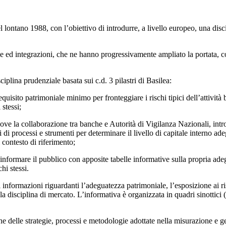
lontano 1988, con l’obiettivo di introdurre, a livello europeo, una disci
e ed integrazioni, che ne hanno progressivamente ampliato la portata, co
iplina prudenziale basata sui c.d. 3 pilastri di Basilea:
quisito patrimoniale minimo per fronteggiare i rischi tipici dell’attività 
 stessi;
ove la collaborazione tra banche e Autorità di Vigilanza Nazionali, in
 di processi e strumenti per determinare il livello di capitale interno ade
 contesto di riferimento;
 informare il pubblico con apposite tabelle informative sulla propria adeg
hi stessi.
i informazioni riguardanti l’adeguatezza patrimoniale, l’esposizione ai risc
re la disciplina di mercato. L’informativa è organizzata in quadri sinottic
ne delle strategie, processi e metodologie adottate nella misurazione e ge