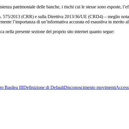
istenza patrimoniale delle banche, i rischi cui le stesse sono esposte, l’e
. 575/2013 (CRR) e sulla Direttiva 2013/36/UE (CRD4) – meglio nota co
ente l’importanza di un’informativa accurata ed esaustiva in merito al pro
ca nella presente sezione del proprio sito internet quanto segue:
tro Basilea III
Definizione di Default
Disconoscimento movimenti
Accessi