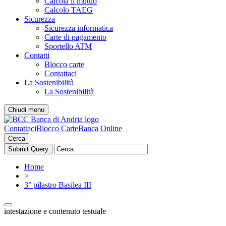
Calcola il mutuo
Calcolo TAEG
Sicurezza
Sicurezza informatica
Carte di pagamento
Sportello ATM
Contatti
Blocco carte
Contattaci
La Sostenibilità
La Sostenibilità
Chiudi menu
Contattaci
Blocco Carte
Banca Online
Cerca
Home
>
3° pilastro Basilea III
intestazione e contenuto testuale