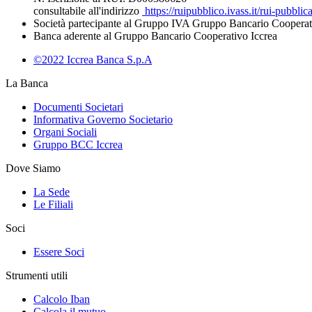
consultabile all'indirizzo
https://ruipubblico.ivass.it/rui-pubbli
Società partecipante al Gruppo IVA Gruppo Bancario Cooperat
Banca aderente al Gruppo Bancario Cooperativo Iccrea
©2022 Iccrea Banca S.p.A
La Banca
Documenti Societari
Informativa Governo Societario
Organi Sociali
Gruppo BCC Iccrea
Dove Siamo
La Sede
Le Filiali
Soci
Essere Soci
Strumenti utili
Calcolo Iban
Calcola il mutuo