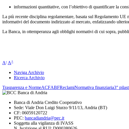
informazioni quantitative, con l’obiettivo di quantificare la cons
La più recente disciplina regolamentare, basata sul Regolamento UE n
informativi del documento indirizzato al mercato, enfatizzando ulteriorm
La Banca, in ottemperanza agli obblighi normativi di cui sopra, pubbli
-
+
A
A
Naviga Archivio
Ricerca Archivio
Trasparenza e Norme
ACF
ABF
Reclami
Normativa finanziaria
3° pilas
Banca di Andria Credito Cooperativo
Sede: Viale Don Luigi Sturzo 9/11/13, Andria (BT)
CF: 06059120722
PEC:
bancadiandria@pec.it
Soggetta alla vigilanza di IVASS
N. Iscrizione al RUI: D000380626