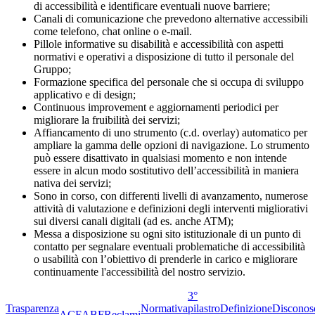
di accessibilità e identificare eventuali nuove barriere;
Canali di comunicazione che prevedono alternative accessibili
come telefono, chat online o e-mail.
Pillole informative su disabilità e accessibilità con aspetti
normativi e operativi a disposizione di tutto il personale del
Gruppo;
Formazione specifica del personale che si occupa di sviluppo
applicativo e di design;
Continuous improvement e aggiornamenti periodici per
migliorare la fruibilità dei servizi;
Affiancamento di uno strumento (c.d. overlay) automatico per
ampliare la gamma delle opzioni di navigazione. Lo strumento
può essere disattivato in qualsiasi momento e non intende
essere in alcun modo sostitutivo dell’accessibilità in maniera
nativa dei servizi;
Sono in corso, con differenti livelli di avanzamento, numerose
attività di valutazione e definizioni degli interventi migliorativi
sui diversi canali digitali (ad es. anche ATM);
Messa a disposizione su ogni sito istituzionale di un punto di
contatto per segnalare eventuali problematiche di accessibilità
o usabilità con l’obiettivo di prenderle in carico e migliorare
continuamente l'accessibilità del nostro servizio.
3°
Trasparenza
Normativa
pilastro
Definizione
Disconos
ACF
ABF
Reclami