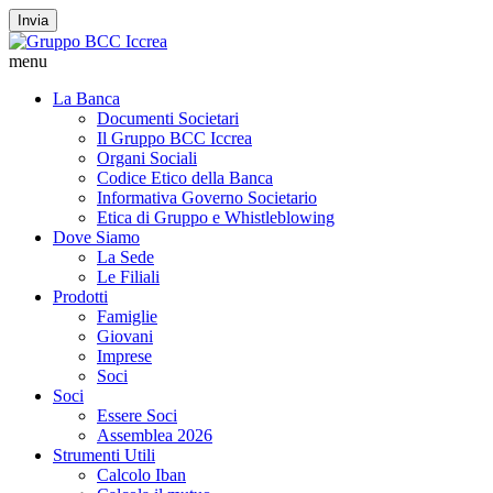
Invia
menu
La Banca
Documenti Societari
Il Gruppo BCC Iccrea
Organi Sociali
Codice Etico della Banca
Informativa Governo Societario
Etica di Gruppo e Whistleblowing
Dove Siamo
La Sede
Le Filiali
Prodotti
Famiglie
Giovani
Imprese
Soci
Soci
Essere Soci
Assemblea 2026
Strumenti Utili
Calcolo Iban