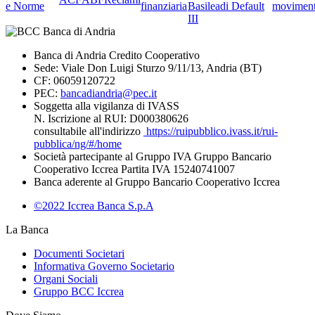
e Norme
finanziaria
Basilea
di Default
moviment
III
Banca di Andria Credito Cooperativo
Sede: Viale Don Luigi Sturzo 9/11/13, Andria (BT)
CF: 06059120722
PEC:
bancadiandria@pec.it
Soggetta alla vigilanza di IVASS
N. Iscrizione al RUI: D000380626
consultabile all'indirizzo
https://ruipubblico.ivass.it/rui-
pubblica/ng/#/home
Società partecipante al Gruppo IVA Gruppo Bancario
Cooperativo Iccrea Partita IVA 15240741007
Banca aderente al Gruppo Bancario Cooperativo Iccrea
©2022 Iccrea Banca S.p.A
La Banca
Documenti Societari
Informativa Governo Societario
Organi Sociali
Gruppo BCC Iccrea