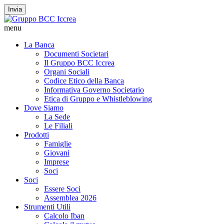
Invia
menu
La Banca
Documenti Societari
Il Gruppo BCC Iccrea
Organi Sociali
Codice Etico della Banca
Informativa Governo Societario
Etica di Gruppo e Whistleblowing
Dove Siamo
La Sede
Le Filiali
Prodotti
Famiglie
Giovani
Imprese
Soci
Soci
Essere Soci
Assemblea 2026
Strumenti Utili
Calcolo Iban