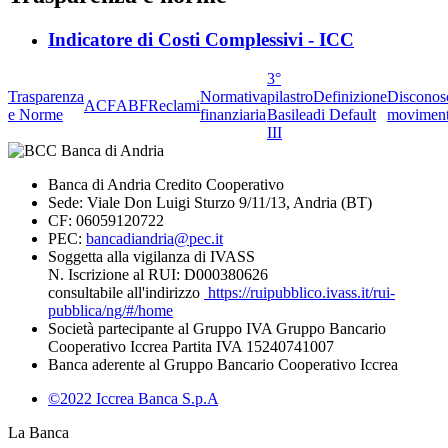
Indicatore di Costi Complessivi - ICC
3°
Trasparenza
Normativa
pilastro
Definizione
Disconos
ACF
ABF
Reclami
e Norme
finanziaria
Basilea
di Default
moviment
III
Banca di Andria Credito Cooperativo
Sede: Viale Don Luigi Sturzo 9/11/13, Andria (BT)
CF: 06059120722
PEC:
bancadiandria@pec.it
Soggetta alla vigilanza di IVASS
N. Iscrizione al RUI: D000380626
consultabile all'indirizzo
https://ruipubblico.ivass.it/rui-
pubblica/ng/#/home
Società partecipante al Gruppo IVA Gruppo Bancario
Cooperativo Iccrea Partita IVA 15240741007
Banca aderente al Gruppo Bancario Cooperativo Iccrea
©2022 Iccrea Banca S.p.A
La Banca