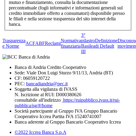
mutuo e finanziamento, consulta la documentazione
precontrattuale (fogli informativi e informazioni generali sul
credito immobiliare offerto a consumatori) disponibile presso
le filiali e nella sezione trasparenza del sito internet della
banca.
3°
Trasparenza
Normativa
pilastro
Definizione
Disconos
ACF
ABF
Reclami
e Norme
finanziaria
Basilea
di Default
moviment
III
Banca di Andria Credito Cooperativo
Sede: Viale Don Luigi Sturzo 9/11/13, Andria (BT)
CF: 06059120722
PEC:
bancadiandria@pec.it
Soggetta alla vigilanza di IVASS
N. Iscrizione al RUI: D000380626
consultabile all'indirizzo
https://ruipubblico.ivass.it/rui-
pubblica/ng/#/home
Società partecipante al Gruppo IVA Gruppo Bancario
Cooperativo Iccrea Partita IVA 15240741007
Banca aderente al Gruppo Bancario Cooperativo Iccrea
©2022 Iccrea Banca S.p.A