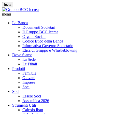
Invia
menu
La Banca
Documenti Societari
Il Gruppo BCC Iccrea
Organi Sociali
Codice Etico della Banca
Informativa Governo Societario
Etica di Gruppo e Whistleblowing
Dove Siamo
La Sede
Le Filiali
Prodotti
Famiglie
Giovani
Imprese
Soci
Soci
Essere Soci
Assemblea 2026
Strumenti Utili
Calcolo Iban