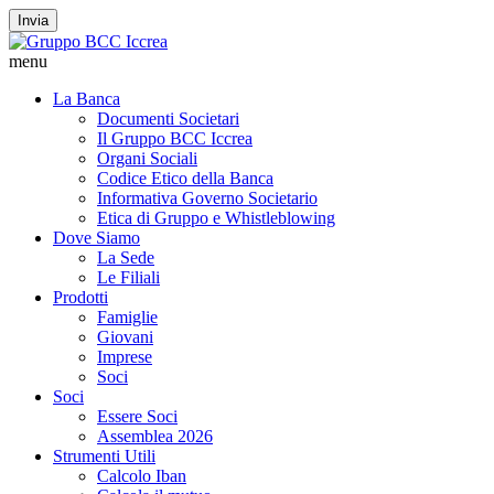
Invia
menu
La Banca
Documenti Societari
Il Gruppo BCC Iccrea
Organi Sociali
Codice Etico della Banca
Informativa Governo Societario
Etica di Gruppo e Whistleblowing
Dove Siamo
La Sede
Le Filiali
Prodotti
Famiglie
Giovani
Imprese
Soci
Soci
Essere Soci
Assemblea 2026
Strumenti Utili
Calcolo Iban