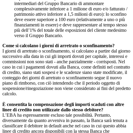
intermediari del Gruppo Bancario di ammontare
complessivamente inferiore a 1 milione di euro e/o fatturato /
patrimonio attivo inferiore a 1,5 milioni di euro): lo sconfino
deve essere superiore a 100 euro (relativamente a uno o più
finanziamenti in essere) e deve rappresentare al tempo stesso
più dell’1% del totale delle esposizioni del cliente medesimo
verso il Gruppo Bancario.
Come si calcolano i giorni di arretrato o sconfinamento?
I giorni di arretrato o sconfinamento, si calcolano a partire dal giorno
successivo alla data in cui gli importi dovuti per capitale, interessi e
commissioni non sono stati - anche parzialmente - corrisposti. Nel
caso in cui i pagamenti dovuti alla Banca, come definiti nel contratto
di credito, siano stati sospesi e le scadenze siano state modificate, il
conteggio dei giorni di arretrato o sconfinamento segue il nuovo
piano di rimborso, con ciò intendendo che il periodo oggetto di
sospensione/rinegoziazione non viene considerato ai fini del predetto
calcolo.
È consentita la compensazione degli importi scaduti con altre
linee di credito non utilizzate dallo stesso debitore?
L’EBA ha espressamente escluso tale possibilità. Pertanto,
diversamente da quanto avveniva in passato, la Banca sarà tenuta a
classificare il debitore in default anche nel caso in cui questo abbia
linee di credito ancora disponibili con la stessa Banca che