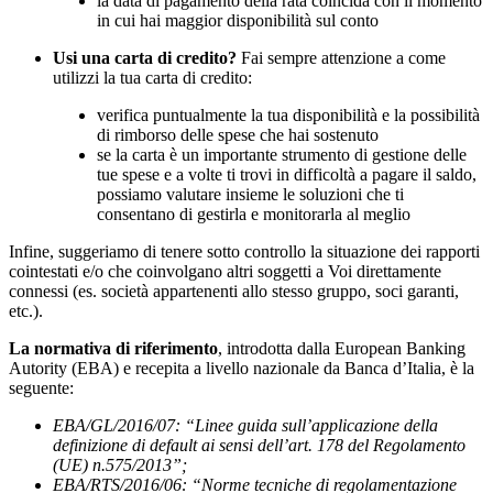
la data di pagamento della rata coincida con il momento
in cui hai maggior disponibilità sul conto
Usi una carta di credito?
Fai sempre attenzione a come
utilizzi la tua carta di credito:
verifica puntualmente la tua disponibilità e la possibilità
di rimborso delle spese che hai sostenuto
se la carta è un importante strumento di gestione delle
tue spese e a volte ti trovi in difficoltà a pagare il saldo,
possiamo valutare insieme le soluzioni che ti
consentano di gestirla e monitorarla al meglio
Infine, suggeriamo di tenere sotto controllo la situazione dei rapporti
cointestati e/o che coinvolgano altri soggetti a Voi direttamente
connessi (es. società appartenenti allo stesso gruppo, soci garanti,
etc.).
La normativa di riferimento
, introdotta dalla European Banking
Autority (EBA) e recepita a livello nazionale da Banca d’Italia, è la
seguente:
EBA/GL/2016/07: “Linee guida sull’applicazione della
definizione di default ai sensi dell’art. 178 del Regolamento
(UE) n.575/2013”;
EBA/RTS/2016/06: “Norme tecniche di regolamentazione