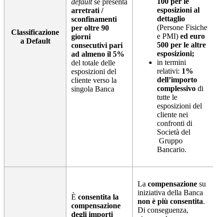
100 per le
default
se presenta
esposizioni al
arretrati /
dettaglio
sconfinamenti
(Persone Fisiche
per oltre 90
Classificazione
e PMI)
ed euro
giorni
a Default
500 per le altre
consecutivi pari
esposizioni;
ad almeno il 5%
in termini
del totale delle
relativi:
1%
esposizioni del
dell’importo
cliente verso la
complessivo
di
singola Banca
tutte le
esposizioni del
cliente nei
confronti di
Società del
Gruppo
Bancario.
La
compensazione
su
iniziativa della Banca
È
consentita la
non è più consentita
.
compensazione
Di conseguenza,
degli importi