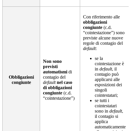
Con riferimento alle
obbligazioni
congiunte
(c.d.
“cointestazione”) sono
previste alcune nuove
regole di contagio del
default
:
se la
Non sono
cointestazione è
previsti
in
default
, il
automatismi
di
contagio può
Obbligazioni
contagio del
applicarsi alle
congiunte
default
nel caso
esposizioni dei
di obbligazioni
singoli
congiunte
(c.d.
cointestatari;
“cointestazione”)
se tutti i
cointestatari
sono in
default
,
il contagio si
applica
automaticamente