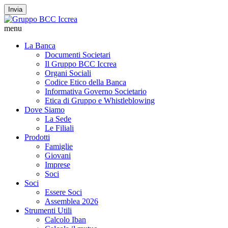
Invia
menu
La Banca
Documenti Societari
Il Gruppo BCC Iccrea
Organi Sociali
Codice Etico della Banca
Informativa Governo Societario
Etica di Gruppo e Whistleblowing
Dove Siamo
La Sede
Le Filiali
Prodotti
Famiglie
Giovani
Imprese
Soci
Soci
Essere Soci
Assemblea 2026
Strumenti Utili
Calcolo Iban