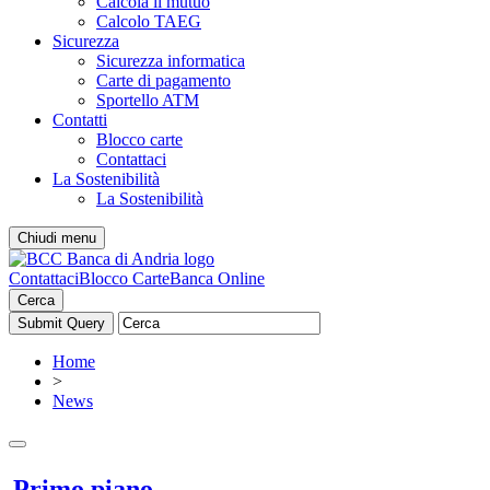
Calcola il mutuo
Calcolo TAEG
Sicurezza
Sicurezza informatica
Carte di pagamento
Sportello ATM
Contatti
Blocco carte
Contattaci
La Sostenibilità
La Sostenibilità
Chiudi menu
Contattaci
Blocco Carte
Banca Online
Cerca
Home
>
News
Primo piano