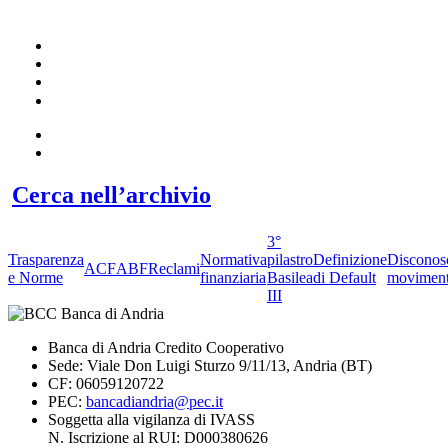
Cerca nell’archivio
3°
Trasparenza
Normativa
pilastro
Definizione
Disconos
ACF
ABF
Reclami
e Norme
finanziaria
Basilea
di Default
moviment
III
Banca di Andria Credito Cooperativo
Sede: Viale Don Luigi Sturzo 9/11/13, Andria (BT)
CF: 06059120722
PEC:
bancadiandria@pec.it
Soggetta alla vigilanza di IVASS
N. Iscrizione al RUI: D000380626