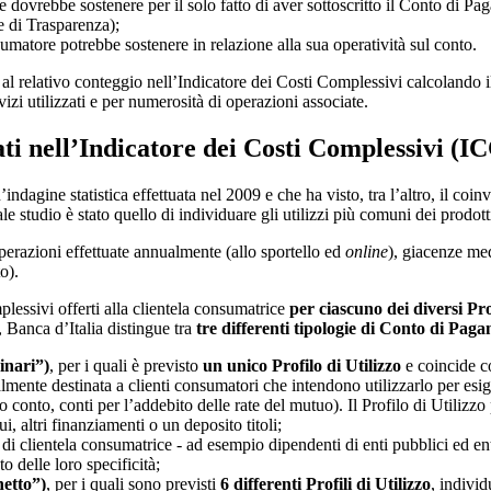
ore dovrebbe sostenere per il solo fatto di aver sottoscritto il Conto di P
e di Trasparenza);
sumatore potrebbe sostenere in relazione alla sua operatività sul conto.
a al relativo conteggio nell’Indicatore dei Costi Complessivi calcoland
rvizi utilizzati e per numerosità di operazioni associate.
tati nell’Indicatore dei Costi Complessivi (I
n’indagine statistica effettuata nel 2009 e che ha visto, tra l’altro, il 
tudio è stato quello di individuare gli utilizzi più comuni dei prodotti di
operazioni effettuate annualmente (allo sportello ed
online
), giacenze med
o).
lessivi offerti alla clientela consumatrice
per ciascuno dei diversi Prof
, Banca d’Italia distingue tra
tre differenti tipologie di Conto di Pag
inari”)
, per i quali è previsto
un unico Profilo di Utilizzo
e coincide co
ente destinata a clienti consumatori che intendono utilizzarlo per esigen
ro conto, conti per l’addebito delle rate del mutuo). Il Profilo di Utilizz
i, altri finanziamenti o un deposito titoli;
ie di clientela consumatrice - ad esempio dipendenti di enti pubblici ed en
o delle loro specificità;
hetto”)
, per i quali sono previsti
6 differenti Profili di Utilizzo
, individ