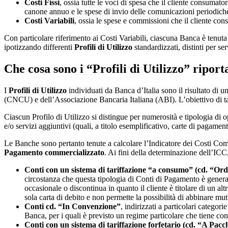
Costi Fissi
, ossia tutte le voci di spesa che il cliente consumat
canone annuo e le spese di invio delle comunicazioni periodich
Costi Variabili
, ossia le spese e commissioni che il cliente con
Con particolare riferimento ai Costi Variabili, ciascuna Banca è tenut
ipotizzando differenti
Profili di Utilizzo
standardizzati, distinti per se
Che cosa sono i “Profili di Utilizzo” ripor
I
Profili di Utilizzo
individuati da Banca d’Italia sono il risultato di u
(CNCU) e dell’Associazione Bancaria Italiana (ABI). L’obiettivo di tale s
Ciascun Profilo di Utilizzo si distingue per numerosità e tipologia di 
e/o servizi aggiuntivi (quali, a titolo esemplificativo, carte di pagament
Le Banche sono pertanto tenute a calcolare l’Indicatore dei Costi Comp
Pagamento commercializzato
. Ai fini della determinazione dell’ICC
Conti con un sistema di tariffazione “a consumo” (cd. “Ord
circostanza che questa tipologia di Conti di Pagamento è generalm
occasionale o discontinua in quanto il cliente è titolare di un alt
sola carta di debito e non permette la possibilità di abbinare mutu
Conti cd. “In Convenzione”
, indirizzati a particolari categor
Banca, per i quali è previsto un regime particolare che tiene cont
Conti con un sistema di tariffazione forfetario (cd. “A Pacc