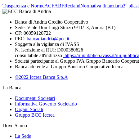
Trasparenza e Norme
ACF
ABF
Reclami
Normativa finanziaria
3° pilas
Banca di Andria Credito Cooperativo
Sede: Viale Don Luigi Sturzo 9/11/13, Andria (BT)
CF: 06059120722
PEC:
bancadiandria@pec.it
Soggetta alla vigilanza di IVASS
N. Iscrizione al RUI: D000380626
consultabile all'indirizzo
https://ruipubblico.ivass.it/rui-pubbli
Società partecipante al Gruppo IVA Gruppo Bancario Cooperat
Banca aderente al Gruppo Bancario Cooperativo Iccrea
©2022 Iccrea Banca S.p.A
La Banca
Documenti Societari
Informativa Governo Societario
Organi Sociali
Gruppo BCC Iccrea
Dove Siamo
La Sede