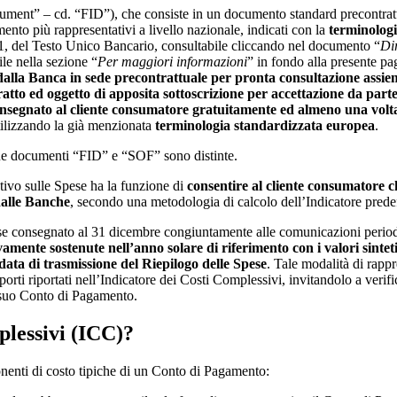
ent” – cd. “FID”), che consiste in un documento standard precontrattual
mento più rappresentativi a livello nazionale, indicati con la
terminolog
, del Testo Unico Bancario, consultabile cliccando nel documento “
Dir
ile nella sezione “
Per maggiori informazioni
” in fondo alla presente pa
dalla Banca
in sede precontrattuale per pronta consultazione assi
atto ed oggetto di apposita sottoscrizione per accettazione da part
nsegnato al cliente consumatore gratuitamente ed almeno una volt
tilizzando la già menzionata
terminologia standardizzata europea
.
due documenti “FID” e “SOF” sono distinte.
ivo sulle Spese ha la funzione di
consentire al cliente consumatore c
dalle Banche
, secondo una metodologia di calcolo dell’Indicatore predef
ese consegnato al 31 dicembre congiuntamente alle comunicazioni perio
tivamente sostenute nell’anno solare di riferimento con i valori sint
ata di trasmissione del Riepilogo delle Spese
. Tale modalità di rapp
mporti riportati nell’Indicatore dei Costi Complessivi, invitandolo a verifi
l suo Conto di Pagamento.
plessivi (ICC)?
enti di costo tipiche di un Conto di Pagamento: