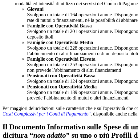
modalità ed intensità di utilizzo dei servizi del Conto di Pagame
Giovani
Svolgono un totale di 164 operazioni annue. Dispongono di
rate di mutui o finanziamenti, né la possibilità di abbinare
Famiglie con Operatività Bassa
Svolgono un totale di 201 operazioni annue. Dispongono de
deposito titoli
Famiglie con Operatività Media
Svolgono un totale di 228 operazioni annue. Dispongono di
l’abbinamento di altri finanziamenti o di un deposito titoli
Famiglie con Operatività Elevata
Svolgono un totale di 253 operazioni annue. Dispongono di 
non prevede l’abbinamento di altri finanziamenti
Pensionati con Operatività Bassa
Svolgono un totale di 124 operazioni annue. Dispongono del
Pensionati con Operatività Media
Svolgono un totale di 189 operazioni annue. Dispongono di 
prevede l’abbinamento di mutui o altri finanziamenti
Per maggiori delucidazioni sulle caratteristiche e sull'operatività che c
Costi Complessivi per i Conti di Pagamento
”
, disponibile anche nella
Il Documento Informativo sulle Spese di un
dicitura “
non adatto
” su uno o più Profili d