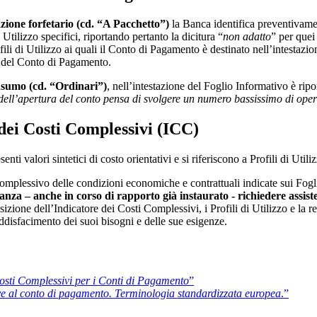
zione forfetario (cd. “A Pacchetto”)
la Banca identifica preventivamen
Utilizzo specifici, riportando pertanto la dicitura “
non adatto
” per quei
li di Utilizzo ai quali il Conto di Pagamento è destinato nell’intestazi
e del Conto di Pagamento.
nsumo (cd. “Ordinari”)
, nell’intestazione del Foglio Informativo è ri
ell’apertura del conto pensa di svolgere un numero bassissimo di oper
 dei Costi Complessivi (ICC)
i valori sintetici di costo orientativi e si riferiscono a Profili di Utili
complessivo delle condizioni economiche e contrattuali indicate sui Fog
tanza – anche in corso di rapporto già instaurato -
richiedere assist
ione dell’Indicatore dei Costi Complessivi, i Profili di Utilizzo e la rela
ddisfacimento dei suoi bisogni e delle sue esigenze.
Costi Complessivi per i Conti di Pagamento
”
ive al conto di pagamento. Terminologia standardizzata europea
.”