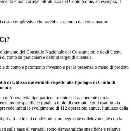
agamento e non correlati all’utilizzo del Conto (come, ad esempio, il
o il costo complessivo che sarebbe sostenuto dal consumatore
CC)?
coinvolgimento del Consiglio Nazionale dei Consumatori e degli Utenti
 conto su particolari e definiti target di clientela.
ie di conto e patrimonio investito e per la presenza o meno di prodotti
ili di Utilizzo individuati rispetto alla tipologia di Conto di
amento
:
n un’operatività tipo particolarmente bassa, coerente con la
ze molto specifiche (quali, a titolo di esempio, conti usati in via
o prevede infatti lo svolgimento di 112 operazioni annue, l’utilizzo della
ti privati - e le cui condizioni sono negoziate collettivamente con la
uati sulla base di variabili socio-demografiche specifiche e relative