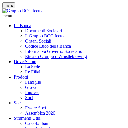
Invia
menu
La Banca
Documenti Societari
Il Gruppo BCC Iccrea
Organi Sociali
Codice Etico della Banca
Informativa Governo Societario
Etica di Gruppo e Whistleblowing
Dove Siamo
La Sede
Le Filiali
Prodotti
Famiglie
Giovani
Imprese
Soci
Soci
Essere Soci
Assemblea 2026
Strumenti Utili
Calcolo Iban