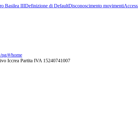
tro Basilea III
Definizione di Default
Disconoscimento movimenti
Accessi
ca/ng/#/home
ivo Iccrea Partita IVA 15240741007