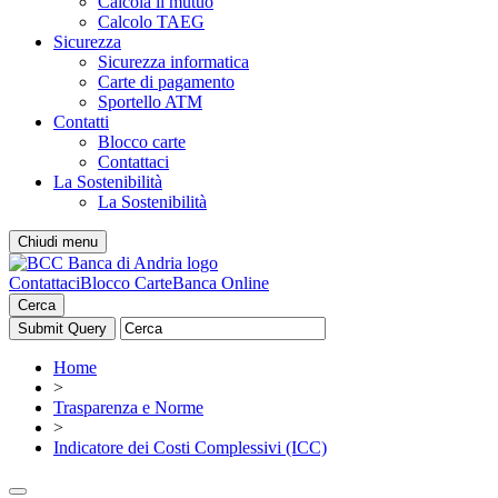
Calcola il mutuo
Calcolo TAEG
Sicurezza
Sicurezza informatica
Carte di pagamento
Sportello ATM
Contatti
Blocco carte
Contattaci
La Sostenibilità
La Sostenibilità
Chiudi menu
Contattaci
Blocco Carte
Banca Online
Cerca
Home
>
Trasparenza e Norme
>
Indicatore dei Costi Complessivi (ICC)