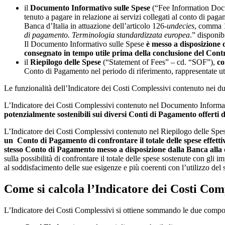
il
Documento Informativo sulle Spese
(“Fee Information Docum
tenuto a pagare in relazione ai servizi collegati al conto di paga
Banca d’Italia in attuazione dell’articolo 126-
undecies
, comma 1
di pagamento. Terminologia standardizzata europea
.” disponib
Il Documento Informativo sulle Spese
è messo a disposizione 
consegnato in tempo utile prima della conclusione del Contr
il
Riepilogo delle Spese
(“Statement of Fees” – cd. “SOF”),
co
Conto di Pagamento nel periodo di riferimento, rappresentate u
Le funzionalità dell’Indicatore dei Costi Complessivi contenuto nei 
L’Indicatore dei Costi Complessivi contenuto nel Documento Informat
potenzialmente sostenibili sui diversi Conti di Pagamento offerti 
L’Indicatore dei Costi Complessivi contenuto nel Riepilogo delle Sp
un Conto di Pagamento di
confrontare il totale delle spese effet
stesso Conto di Pagamento messo a disposizione dalla Banca alla d
sulla possibilità di confrontare il totale delle spese sostenute con gli i
al soddisfacimento delle sue esigenze e più coerenti con l’utilizzo de
Come si calcola l’Indicatore dei Costi Com
L’Indicatore dei Costi Complessivi si ottiene sommando le due compon