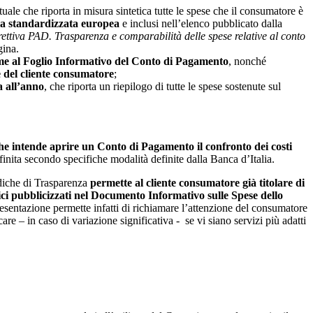
e che riporta in misura sintetica tutte le spese che il consumatore è
ia standardizzata europea
e inclusi nell’elenco pubblicato dalla
ettiva PAD. Trasparenza e comparabilità delle spese relative al conto
gina.
eme al Foglio Informativo del Conto di Pagamento
, nonché
e del cliente consumatore
;
a all’anno
, che riporta un riepilogo di tutte le spese sostenute sul
he intende aprire un Conto di Pagamento il confronto dei costi
inita secondo specifiche modalità definite dalla Banca d’Italia.
diche di Trasparenza
permette al cliente consumatore già titolare di
etici pubblicizzati nel Documento Informativo sulle Spese dello
resentazione permette infatti di richiamare l’attenzione del consumatore
care – in caso di variazione significativa - se vi siano servizi più adatti