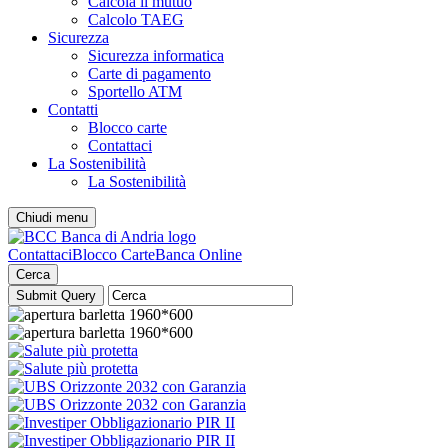
Calcola il mutuo
Calcolo TAEG
Sicurezza
Sicurezza informatica
Carte di pagamento
Sportello ATM
Contatti
Blocco carte
Contattaci
La Sostenibilità
La Sostenibilità
Chiudi menu
Contattaci
Blocco Carte
Banca Online
Cerca