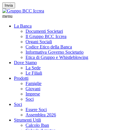
Invia
menu
La Banca
Documenti Societari
Il Gruppo BCC Iccrea
Organi Sociali
Codice Etico della Banca
Informativa Governo Societario
Etica di Gruppo e Whistleblowing
Dove Siamo
La Sede
Le Filiali
Prodotti
Famiglie
Giovani
Imprese
Soci
Soci
Essere Soci
Assemblea 2026
Strumenti Utili
Calcolo Iban