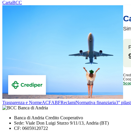
CartaBCC
Trasparenza e Norme
ACF
ABF
Reclami
Normativa finanziaria
3° pilas
Banca di Andria Credito Cooperativo
Sede: Viale Don Luigi Sturzo 9/11/13, Andria (BT)
CF: 06059120722