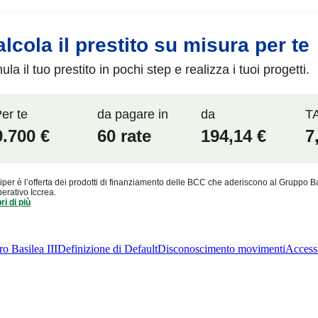
tro Basilea III
Definizione di Default
Disconoscimento movimenti
Accessi