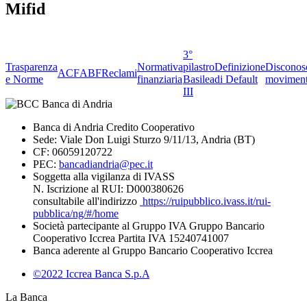
Mifid
3°
Trasparenza
Normativa
pilastro
Definizione
Disconos
ACF
ABF
Reclami
e Norme
finanziaria
Basilea
di Default
moviment
III
Banca di Andria Credito Cooperativo
Sede: Viale Don Luigi Sturzo 9/11/13, Andria (BT)
CF: 06059120722
PEC:
bancadiandria@pec.it
Soggetta alla vigilanza di IVASS
N. Iscrizione al RUI: D000380626
consultabile all'indirizzo
https://ruipubblico.ivass.it/rui-
pubblica/ng/#/home
Società partecipante al Gruppo IVA Gruppo Bancario
Cooperativo Iccrea Partita IVA 15240741007
Banca aderente al Gruppo Bancario Cooperativo Iccrea
©2022 Iccrea Banca S.p.A
La Banca