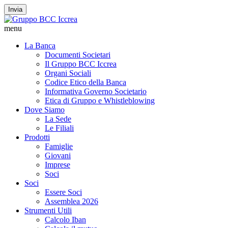
Invia
menu
La Banca
Documenti Societari
Il Gruppo BCC Iccrea
Organi Sociali
Codice Etico della Banca
Informativa Governo Societario
Etica di Gruppo e Whistleblowing
Dove Siamo
La Sede
Le Filiali
Prodotti
Famiglie
Giovani
Imprese
Soci
Soci
Essere Soci
Assemblea 2026
Strumenti Utili
Calcolo Iban