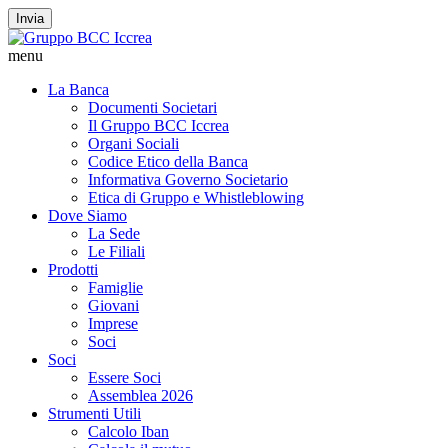
Invia
menu
La Banca
Documenti Societari
Il Gruppo BCC Iccrea
Organi Sociali
Codice Etico della Banca
Informativa Governo Societario
Etica di Gruppo e Whistleblowing
Dove Siamo
La Sede
Le Filiali
Prodotti
Famiglie
Giovani
Imprese
Soci
Soci
Essere Soci
Assemblea 2026
Strumenti Utili
Calcolo Iban