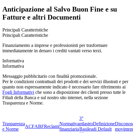
Anticipazione al Salvo Buon Fine e su
Fatture e altri Documenti
Principali Caratteristiche
Principali Caratteristiche
Finanziamento a imprese e professionisti per trasformare
immediatamente in denaro i crediti vantati verso terzi.
Informativa
Informativa
Messaggio pubblicitario con finalità promozionale.
Per le condizioni contrattuali dei prodotti e dei servizi illustrati e per
quanto non espressamente indicato è necessario fare riferimento ai
Fogli Informativi
che sono a disposizione dei clienti presso tutte le
Filiali della Banca e sul nostro sito internet, nella sezione
Trasparenza e Norme.
3°
Trasparenza
Normativa
pilastro
Definizione
Disconos
ACF
ABF
Reclami
e Norme
finanziaria
Basilea
di Default
moviment