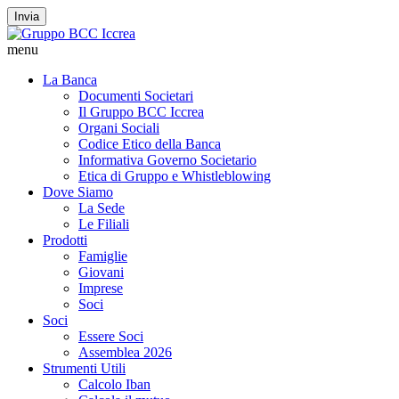
Invia
menu
La Banca
Documenti Societari
Il Gruppo BCC Iccrea
Organi Sociali
Codice Etico della Banca
Informativa Governo Societario
Etica di Gruppo e Whistleblowing
Dove Siamo
La Sede
Le Filiali
Prodotti
Famiglie
Giovani
Imprese
Soci
Soci
Essere Soci
Assemblea 2026
Strumenti Utili
Calcolo Iban