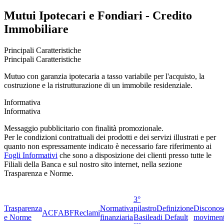
Mutui Ipotecari e Fondiari - Credito
Immobiliare
Principali Caratteristiche
Principali Caratteristiche
Mutuo con garanzia ipotecaria a tasso variabile per l'acquisto, la
costruzione e la ristrutturazione di un immobile residenziale.
Informativa
Informativa
Messaggio pubblicitario con finalità promozionale.
Per le condizioni contrattuali dei prodotti e dei servizi illustrati e per
quanto non espressamente indicato è necessario fare riferimento ai
Fogli Informativi
che sono a disposizione dei clienti presso tutte le
Filiali della Banca e sul nostro sito internet, nella sezione
Trasparenza e Norme.
3°
Trasparenza
Normativa
pilastro
Definizione
Disconos
ACF
ABF
Reclami
e Norme
finanziaria
Basilea
di Default
moviment