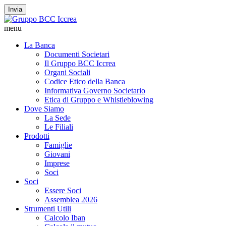
Invia
menu
La Banca
Documenti Societari
Il Gruppo BCC Iccrea
Organi Sociali
Codice Etico della Banca
Informativa Governo Societario
Etica di Gruppo e Whistleblowing
Dove Siamo
La Sede
Le Filiali
Prodotti
Famiglie
Giovani
Imprese
Soci
Soci
Essere Soci
Assemblea 2026
Strumenti Utili
Calcolo Iban