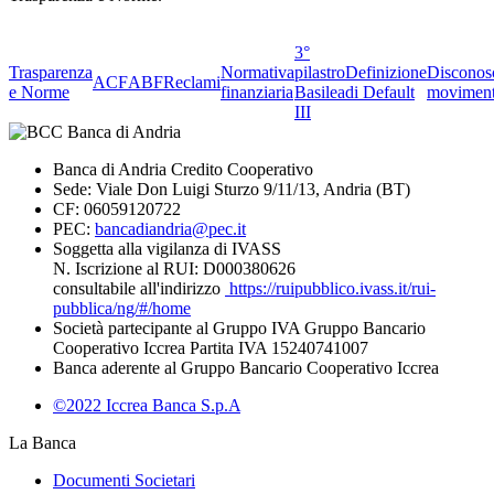
3°
Trasparenza
Normativa
pilastro
Definizione
Disconos
ACF
ABF
Reclami
e Norme
finanziaria
Basilea
di Default
moviment
III
Banca di Andria Credito Cooperativo
Sede: Viale Don Luigi Sturzo 9/11/13, Andria (BT)
CF: 06059120722
PEC:
bancadiandria@pec.it
Soggetta alla vigilanza di IVASS
N. Iscrizione al RUI: D000380626
consultabile all'indirizzo
https://ruipubblico.ivass.it/rui-
pubblica/ng/#/home
Società partecipante al Gruppo IVA Gruppo Bancario
Cooperativo Iccrea Partita IVA 15240741007
Banca aderente al Gruppo Bancario Cooperativo Iccrea
©2022 Iccrea Banca S.p.A
La Banca
Documenti Societari