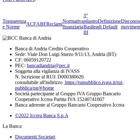
3°
Trasparenza
Normativa
pilastro
Definizione
Disconos
ACF
ABF
Reclami
e Norme
finanziaria
Basilea
di Default
moviment
III
Banca di Andria Credito Cooperativo
Sede: Viale Don Luigi Sturzo 9/11/13, Andria (BT)
CF: 06059120722
PEC:
bancadiandria@pec.it
Soggetta alla vigilanza di IVASS
N. Iscrizione al RUI: D000380626
consultabile all'indirizzo
https://ruipubblico.ivass.it/rui-
pubblica/ng/#/home
Società partecipante al Gruppo IVA Gruppo Bancario
Cooperativo Iccrea Partita IVA 15240741007
Banca aderente al Gruppo Bancario Cooperativo Iccrea
©2022 Iccrea Banca S.p.A
La Banca
Documenti Societari