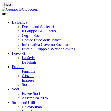
Invia
menu
La Banca
Documenti Societari
Il Gruppo BCC Iccrea
Organi Sociali
Codice Etico della Banca
Informativa Governo Societario
Etica di Gruppo e Whistleblowing
Dove Siamo
La Sede
Le Filiali
Prodotti
Famiglie
Giovani
Imprese
Soci
Soci
Essere Soci
Assemblea 2026
Strumenti Utili
Calcolo Iban