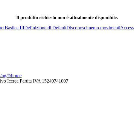
Il prodotto richiesto non è attualmente disponibile.
tro Basilea III
Definizione di Default
Disconoscimento movimenti
Accessi
ca/ng/#/home
ivo Iccrea Partita IVA 15240741007