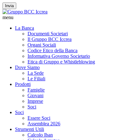
Invia
menu
La Banca
Documenti Societari
Il Gruppo BCC Iccrea
Organi Sociali
Codice Etico della Banca
Informativa Governo Societario
Etica di Gruppo e Whistleblowing
Dove Siamo
La Sede
Le Filiali
Prodotti
Famiglie
Giovani
Imprese
Soci
Soci
Essere Soci
Assemblea 2026
Strumenti Utili
Calcolo Iban