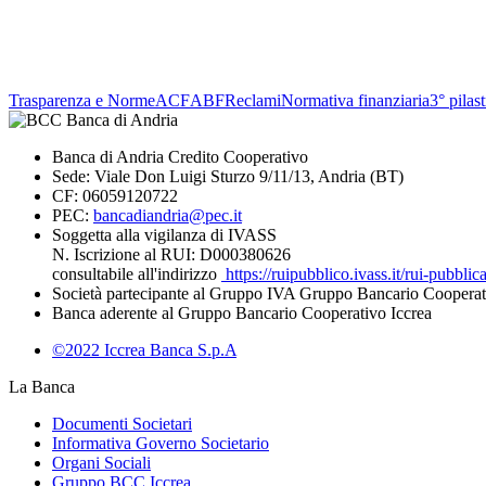
Trasparenza e Norme
ACF
ABF
Reclami
Normativa finanziaria
3° pilas
Banca di Andria Credito Cooperativo
Sede: Viale Don Luigi Sturzo 9/11/13, Andria (BT)
CF: 06059120722
PEC:
bancadiandria@pec.it
Soggetta alla vigilanza di IVASS
N. Iscrizione al RUI: D000380626
consultabile all'indirizzo
https://ruipubblico.ivass.it/rui-pubbli
Società partecipante al Gruppo IVA Gruppo Bancario Cooperat
Banca aderente al Gruppo Bancario Cooperativo Iccrea
©2022 Iccrea Banca S.p.A
La Banca
Documenti Societari
Informativa Governo Societario
Organi Sociali
Gruppo BCC Iccrea