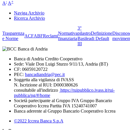
-
+
A
A
Naviga Archivio
Ricerca Archivio
3°
Trasparenza
Normativa
pilastro
Definizione
Disconos
ACF
ABF
Reclami
e Norme
finanziaria
Basilea
di Default
moviment
III
Banca di Andria Credito Cooperativo
Sede: Viale Don Luigi Sturzo 9/11/13, Andria (BT)
CF: 06059120722
PEC:
bancadiandria@pec.it
Soggetta alla vigilanza di IVASS
N. Iscrizione al RUI: D000380626
consultabile all'indirizzo
https://ruipubblico.ivass.it/rui-
pubblica/ng/#/home
Società partecipante al Gruppo IVA Gruppo Bancario
Cooperativo Iccrea Partita IVA 15240741007
Banca aderente al Gruppo Bancario Cooperativo Iccrea
©2022 Iccrea Banca S.p.A