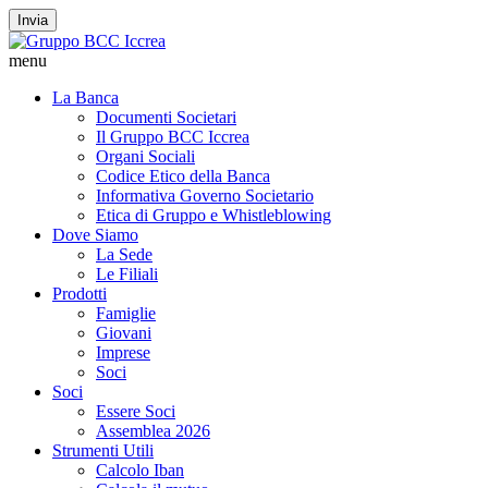
Invia
menu
La Banca
Documenti Societari
Il Gruppo BCC Iccrea
Organi Sociali
Codice Etico della Banca
Informativa Governo Societario
Etica di Gruppo e Whistleblowing
Dove Siamo
La Sede
Le Filiali
Prodotti
Famiglie
Giovani
Imprese
Soci
Soci
Essere Soci
Assemblea 2026
Strumenti Utili
Calcolo Iban