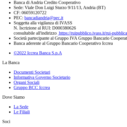
Banca di Andria Credito Cooperativo
Sede: Viale Don Luigi Sturzo 9/11/13, Andria (BT)
CF: 06059120722
PEC:
bancadiandria@pec.it
Soggetta alla vigilanza di IVASS
N. Iscrizione al RUI: D000380626
consultabile all'indirizzo
https://ruipubblico.ivass.it/rui-pubbli
Società partecipante al Gruppo IVA Gruppo Bancario Cooperat
Banca aderente al Gruppo Bancario Cooperativo Iccrea
©2022 Iccrea Banca S.p.A
La Banca
Documenti Societari
Informativa Governo Societario
Organi Sociali
Gruppo BCC Iccrea
Dove Siamo
La Sede
Le Filiali
Soci