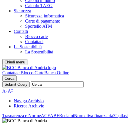
Calcola il mutuo
Calcolo TAEG
Sicurezza
Sicurezza informatica
Carte di pagamento
Sportello ATM
Contatti
Blocco carte
Contattaci
La Sostenibilità
La Sostenibilità
Chiudi menu
Contattaci
Blocco Carte
Banca Online
Cerca
-
+
A
A
Naviga Archivio
Ricerca Archivio
Trasparenza e Norme
ACF
ABF
Reclami
Normativa finanziaria
3° pilas