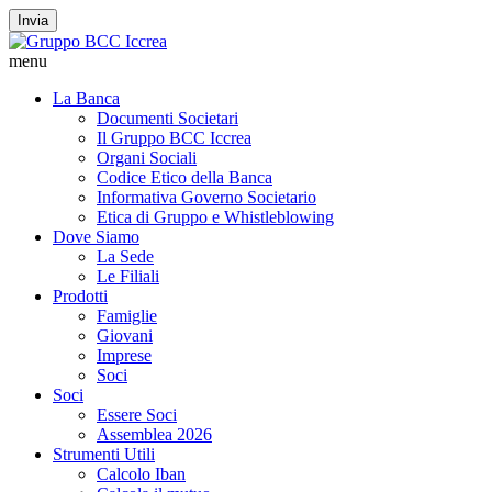
Invia
menu
La Banca
Documenti Societari
Il Gruppo BCC Iccrea
Organi Sociali
Codice Etico della Banca
Informativa Governo Societario
Etica di Gruppo e Whistleblowing
Dove Siamo
La Sede
Le Filiali
Prodotti
Famiglie
Giovani
Imprese
Soci
Soci
Essere Soci
Assemblea 2026
Strumenti Utili
Calcolo Iban