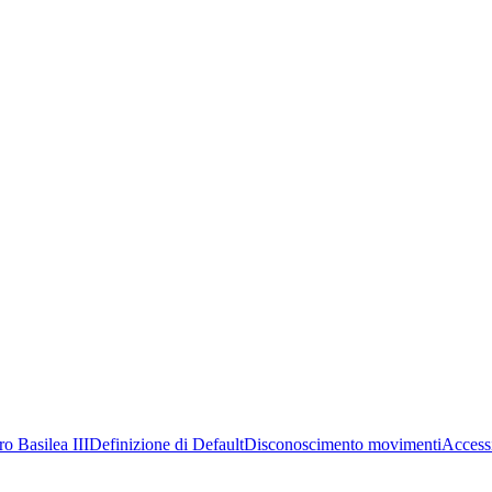
tro Basilea III
Definizione di Default
Disconoscimento movimenti
Accessi