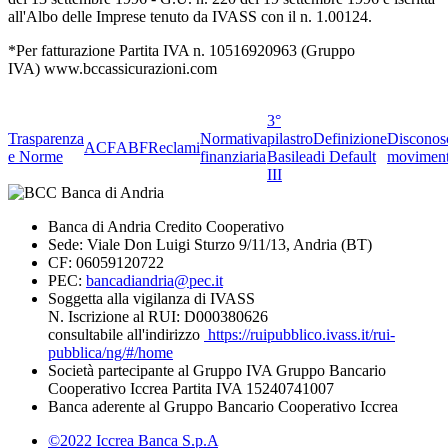
all'Albo delle Imprese tenuto da IVASS con il n. 1.00124.
*Per fatturazione Partita IVA n. 10516920963 (Gruppo
IVA) www.bccassicurazioni.com
3°
Trasparenza
Normativa
pilastro
Definizione
Disconos
ACF
ABF
Reclami
e Norme
finanziaria
Basilea
di Default
moviment
III
Banca di Andria Credito Cooperativo
Sede: Viale Don Luigi Sturzo 9/11/13, Andria (BT)
CF: 06059120722
PEC:
bancadiandria@pec.it
Soggetta alla vigilanza di IVASS
N. Iscrizione al RUI: D000380626
consultabile all'indirizzo
https://ruipubblico.ivass.it/rui-
pubblica/ng/#/home
Società partecipante al Gruppo IVA Gruppo Bancario
Cooperativo Iccrea Partita IVA 15240741007
Banca aderente al Gruppo Bancario Cooperativo Iccrea
©2022 Iccrea Banca S.p.A