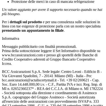
Protezione delle merci in caso di mancata refrigerazione
Un valore aggiunto per avere il supporto necessario quando ne hai
più bisogno.
Per i
dettagli sul prodotto
e per una consulenza sulle soluzioni in
linea con tue esigenze di protezione parla con un nostro specialista
prenotando un appuntamento in filiale
.
Informativa
Messaggio pubblicitario con finalità promozionali.
Prima della sottoscrizione leggere il Set Informativo disponibile su
www.bccassicurazioni.com e presso gli sportelli delle Banche di
Credito Cooperativo aderenti al Gruppo Bancario Cooperativo
Iccrea.
BCC Assicurazioni S.p.A. Sede legale: Centro Leoni - Edificio B -
Via Giovanni Spadolini, 7 - 20141 Milano (MI) - Italia - Pec
bcc.assicurazioni@actaliscertymail.it - Tel. +39 02/269621 - Cap.
Soc. Euro 14.448.000,00 i.v. - C.F., Partita IVA e iscr. Reg. Imp. di
MI n. 02652360237* - REA del C.C.I.A. di Milano n. MI 1782224
- Società sottoposta alla direzione e coordinamento di Assimoco
S.p.A. capogruppo del Gruppo Assimoco - Società autorizzata
all'esercizio delle assicurazioni con provvedimento ISVAP n. 333
del 13 settembre 1996 - G.U. n. 220 del 19 settembre 1996 e iscritta