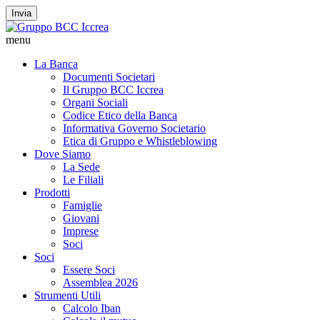
Invia
menu
La Banca
Documenti Societari
Il Gruppo BCC Iccrea
Organi Sociali
Codice Etico della Banca
Informativa Governo Societario
Etica di Gruppo e Whistleblowing
Dove Siamo
La Sede
Le Filiali
Prodotti
Famiglie
Giovani
Imprese
Soci
Soci
Essere Soci
Assemblea 2026
Strumenti Utili
Calcolo Iban