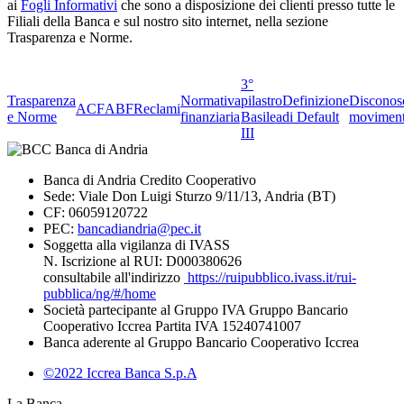
ai
Fogli Informativi
che sono a disposizione dei clienti presso tutte le
Filiali della Banca e sul nostro sito internet, nella sezione
Trasparenza e Norme.
3°
Trasparenza
Normativa
pilastro
Definizione
Disconos
ACF
ABF
Reclami
e Norme
finanziaria
Basilea
di Default
moviment
III
Banca di Andria Credito Cooperativo
Sede: Viale Don Luigi Sturzo 9/11/13, Andria (BT)
CF: 06059120722
PEC:
bancadiandria@pec.it
Soggetta alla vigilanza di IVASS
N. Iscrizione al RUI: D000380626
consultabile all'indirizzo
https://ruipubblico.ivass.it/rui-
pubblica/ng/#/home
Società partecipante al Gruppo IVA Gruppo Bancario
Cooperativo Iccrea Partita IVA 15240741007
Banca aderente al Gruppo Bancario Cooperativo Iccrea
©2022 Iccrea Banca S.p.A
La Banca