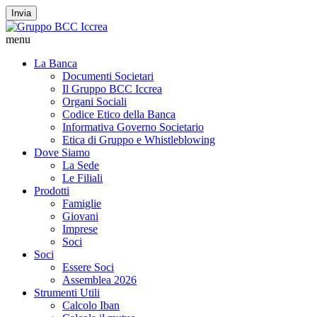
Invia
menu
La Banca
Documenti Societari
Il Gruppo BCC Iccrea
Organi Sociali
Codice Etico della Banca
Informativa Governo Societario
Etica di Gruppo e Whistleblowing
Dove Siamo
La Sede
Le Filiali
Prodotti
Famiglie
Giovani
Imprese
Soci
Soci
Essere Soci
Assemblea 2026
Strumenti Utili
Calcolo Iban