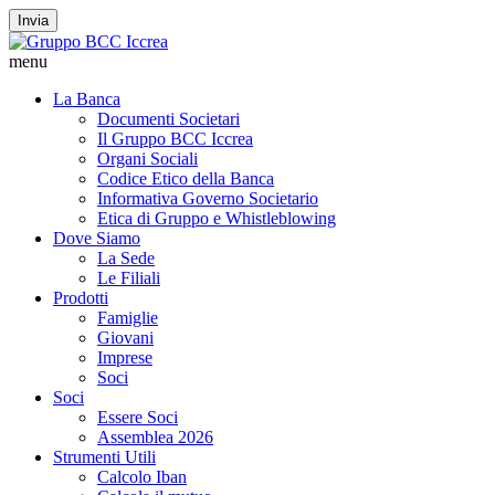
Invia
menu
La Banca
Documenti Societari
Il Gruppo BCC Iccrea
Organi Sociali
Codice Etico della Banca
Informativa Governo Societario
Etica di Gruppo e Whistleblowing
Dove Siamo
La Sede
Le Filiali
Prodotti
Famiglie
Giovani
Imprese
Soci
Soci
Essere Soci
Assemblea 2026
Strumenti Utili
Calcolo Iban