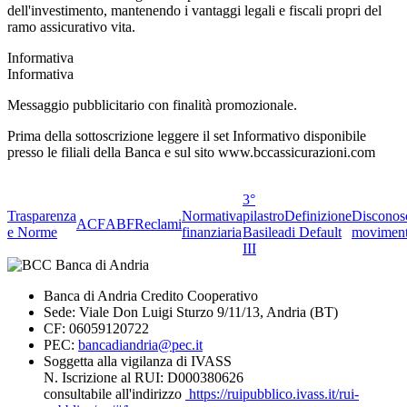
dell'investimento, mantenendo i vantaggi legali e fiscali propri del
ramo assicurativo vita.
Informativa
Informativa
Messaggio pubblicitario con finalità promozionale.
Prima della sottoscrizione leggere il set Informativo disponibile
presso le filiali della Banca e sul sito www.bccassicurazioni.com
3°
Trasparenza
Normativa
pilastro
Definizione
Disconos
ACF
ABF
Reclami
e Norme
finanziaria
Basilea
di Default
moviment
III
Banca di Andria Credito Cooperativo
Sede: Viale Don Luigi Sturzo 9/11/13, Andria (BT)
CF: 06059120722
PEC:
bancadiandria@pec.it
Soggetta alla vigilanza di IVASS
N. Iscrizione al RUI: D000380626
consultabile all'indirizzo
https://ruipubblico.ivass.it/rui-