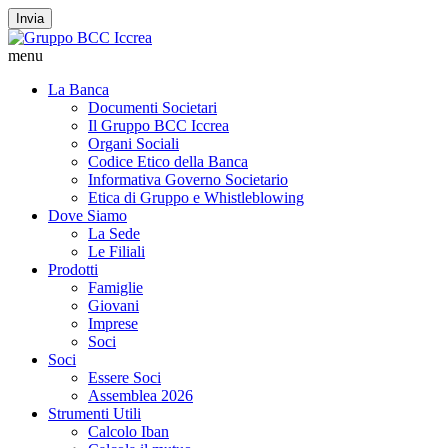
Invia
menu
La Banca
Documenti Societari
Il Gruppo BCC Iccrea
Organi Sociali
Codice Etico della Banca
Informativa Governo Societario
Etica di Gruppo e Whistleblowing
Dove Siamo
La Sede
Le Filiali
Prodotti
Famiglie
Giovani
Imprese
Soci
Soci
Essere Soci
Assemblea 2026
Strumenti Utili
Calcolo Iban