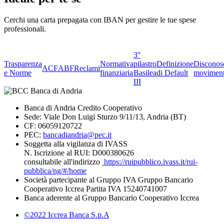
Cerchi una carta prepagata con IBAN per gestire le tue spese
professionali.
3°
Trasparenza
Normativa
pilastro
Definizione
Disconos
ACF
ABF
Reclami
e Norme
finanziaria
Basilea
di Default
moviment
III
Banca di Andria Credito Cooperativo
Sede: Viale Don Luigi Sturzo 9/11/13, Andria (BT)
CF: 06059120722
PEC:
bancadiandria@pec.it
Soggetta alla vigilanza di IVASS
N. Iscrizione al RUI: D000380626
consultabile all'indirizzo
https://ruipubblico.ivass.it/rui-
pubblica/ng/#/home
Società partecipante al Gruppo IVA Gruppo Bancario
Cooperativo Iccrea Partita IVA 15240741007
Banca aderente al Gruppo Bancario Cooperativo Iccrea
©2022 Iccrea Banca S.p.A