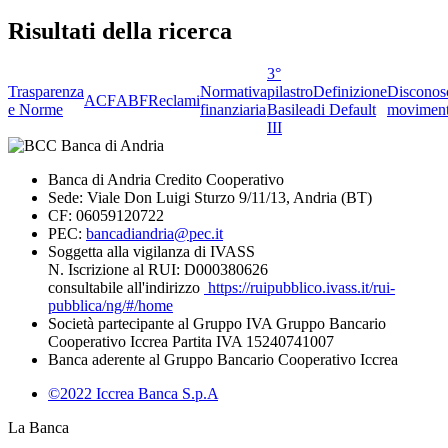
Risultati della ricerca
3°
Trasparenza
Normativa
pilastro
Definizione
Disconos
ACF
ABF
Reclami
e Norme
finanziaria
Basilea
di Default
moviment
III
Banca di Andria Credito Cooperativo
Sede: Viale Don Luigi Sturzo 9/11/13, Andria (BT)
CF: 06059120722
PEC:
bancadiandria@pec.it
Soggetta alla vigilanza di IVASS
N. Iscrizione al RUI: D000380626
consultabile all'indirizzo
https://ruipubblico.ivass.it/rui-
pubblica/ng/#/home
Società partecipante al Gruppo IVA Gruppo Bancario
Cooperativo Iccrea Partita IVA 15240741007
Banca aderente al Gruppo Bancario Cooperativo Iccrea
©2022 Iccrea Banca S.p.A
La Banca