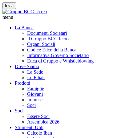
Invia
menu
La Banca
Documenti Societari
Il Gruppo BCC Iccrea
Organi Sociali
Codice Etico della Banca
Informativa Governo Societario
Etica di Gruppo e Whistleblowing
Dove Siamo
La Sede
Le Filiali
Prodotti
Famiglie
Giovani
Imprese
Soci
Soci
Essere Soci
Assemblea 2026
Strumenti Utili
Calcolo Iban