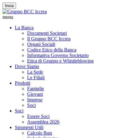
Invia
menu
La Banca
Documenti Societari
Il Gruppo BCC Iccrea
Organi Sociali
Codice Etico della Banca
Informativa Governo Societario
Etica di Gruppo e Whistleblowing
Dove Siamo
La Sede
Le Filiali
Prodotti
Famiglie
Giovani
Imprese
Soci
Soci
Essere Soci
Assemblea 2026
Strumenti Utili
Calcolo Iban