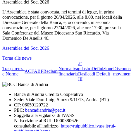
Assemblea dei Soci 2026
L’Assemblea è stata convocata, nei termini di legge, in prima
convocazione, per il giorno 26/04/2026, alle 8.00, nei locali della
Direzione Generale della Banca, e, occorrendo, in seconda
convocazione, per il giorno 27/04/2026, alle ore 17:30, presso la
Sala Conferenze del Museo Diocesano San Riccardo, Via
Domenico De Anellis 46.
Assemblea dei Soci 2026
Torna alle news
3°
Trasparenza
Normativa
pilastro
Definizione
Disconos
ACF
ABF
Reclami
e Norme
finanziaria
Basilea
di Default
moviment
III
Banca di Andria Credito Cooperativo
Sede: Viale Don Luigi Sturzo 9/11/13, Andria (BT)
CF: 06059120722
PEC:
bancadiandria@pec.it
Soggetta alla vigilanza di IVASS
N. Iscrizione al RUI: D000380626
consultabile all'indirizzo
https://ruipubblico.ivass.it/rui-